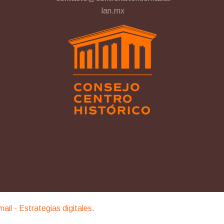
lan.mx
imail - Estrategias digitales
.