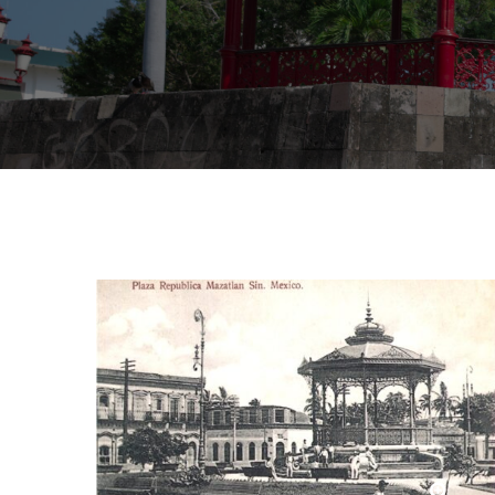
Place
de
la
Repúblique